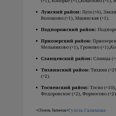
(+1), Копорье (+1),Коцелово (+1),
Лужский район:
Луга (+6), Закл
Волошово (+1), Мшинская (+1).
Подпорожский район:
Подпоро
Приозерский район:
Приозерск 
Мельниково (+1), Громово (+1),К
Сланцевский район:
Сланцы (+6
Тихвинский район:
Тихвин (+29
(+2).
Тосненский район:
Тосно (+10)
Федоровское (+2), Форносово (+2),
Гузель Галимова