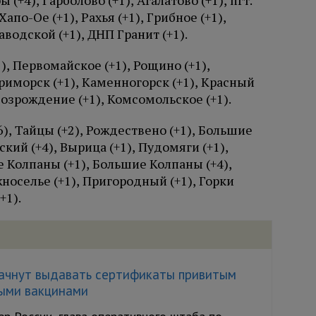
ы (+4), Гарболово (+1), Агалатово (+1), пгт.
Хапо-Ое (+1), Рахья (+1), Грибное (+1),
аводской (+1), ДНП Гранит (+1).
), Первомайское (+1), Рощино (+1),
Приморск (+1), Каменногорск (+1), Красный
 Возрождение (+1), Комсомольское (+1).
6), Тайцы (+2), Рождествено (+1), Большие
ский (+4), Вырица (+1), Пудомяги (+1),
е Колпаны (+1), Большие Колпаны (+4),
жноселье (+1), Пригородный (+1), Горки
+1).
начнут выдавать сертификаты привитым
ыми вакцинами