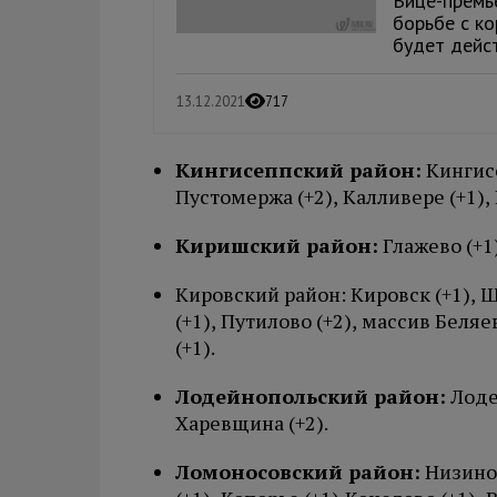
Вице-премье
борьбе с ко
будет дейст
13.12.2021
717
Кингисеппский район:
Кингисе
Пустомержа (+2), Калливере (+1), 
Киришский район:
Глажево (+1)
Кировский район: Кировск (+1), Ш
(+1), Путилово (+2), массив Беляе
(+1).
Лодейнопольский район:
Лодей
Харевщина (+2).
Ломоносовский район:
Низино 