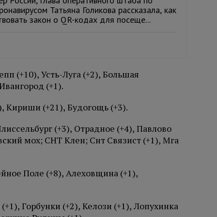
р России, глава оперативного штаба по
ронавирусом Татьяна Голикова рассказала, как
вовать закон о QR-кодах для посеще...
пп (+10), Усть-Луга (+2), Большая
Ивангород (+1).
, Кириши (+21), Будогощь (+3).
лиссельбург (+3), Отрадное (+4), Павлово
вский мох; СНТ Клен; Снт Связист (+1), Мга
ное Поле (+8), Алеховщина (+1),
(+1), Горбунки (+2), Келози (+1), Лопухинка