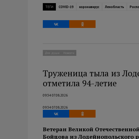
ТЕГИ
COVID-19
коронавирус
Ленобласть
Росп
Для души
Новости
Труженица тыла из Лод
отметила 94-летие
09:34 07.08.2026
09:34 07.08.2026
Ветеран Великой Отечественно
Бойцова из Лодейнопольского ра