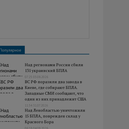
Популярное
Над регионами России сбили
131 украинский БПЛА
07:25 03.08.2026
ВС РФ поразили два завода в
Киеве, где собирают БПЛА.
Западные СМИ сообщают, что
один из них принадлежит США
11:34 31.07.2026
Над Ленобластью уничтожили
15 БПЛА, поврежден склад у
Красного Бора
06:18 04.08.2026