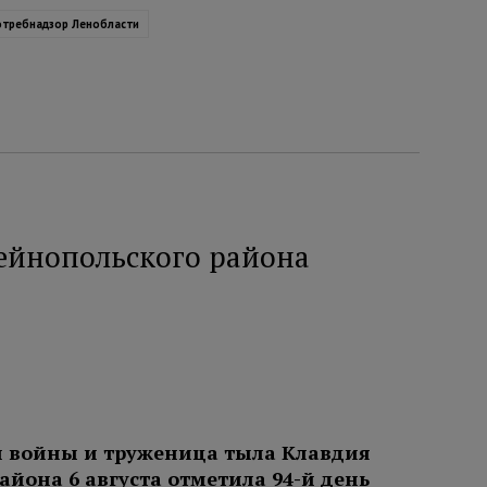
отребнадзор Ленобласти
ейнопольского района
й войны и труженица тыла Клавдия
йона 6 августа отметила 94-й день