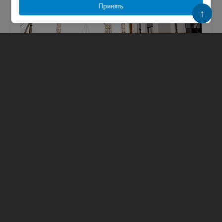
Принять
↑
Оборот строительных организаций
Ленобласти достиг 171 млрд рублей —
губернатор
В День строителя глава Ленобласти
рассказал о развитии отрасли в регионе.
Фото: Александр Дрозденко/ МАКС
Губернатор Ленинградской области
Александр Д...
09.08.2026
136
Анастасия Щербакова