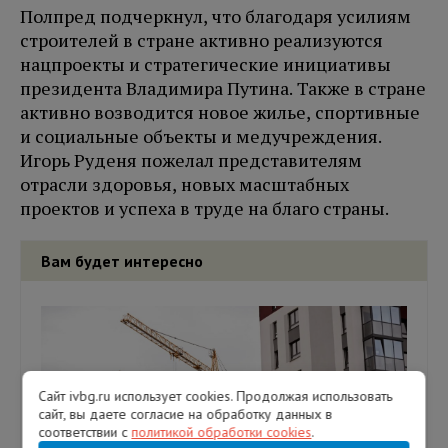
Полпред подчеркнул, что благодаря усилиям
строителей в стране активно реализуются
нацпроекты и стратегические инициативы
президента Владимира Путина. Также в стране
активно возводится новое жилье, спортивные
и социальные объекты и медучреждения.
Игорь Руденя пожелал представителям
отрасли здоровья, новых масштабных
проектов и успеха в труде на благо страны.
Вам будет интересно
Сайт ivbg.ru использует cookies. Продолжая использовать
сайт, вы даете согласие на обработку данных в
соответствии с
политикой обработки cookies
.