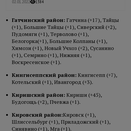
02.01.2022
1384
Гатчинский район:
Гатчина (+17),
Тайцы
(+1),
Большие Тайцы
(+1),
Сиверский
(+2),
Пудомяги
(+1),
Терволово
(+1),
Белогорка
(+1),
Большие Колпаны
(+1),
Химози
(+1),
Новый Учхоз (+2), Сусанино
(+1), Семрино (+1), Нижняя (+1),
Воскресенское
(+1)
.
Кингисеппский район:
Кингисепп (+7)
,
Котельский
(+1)
, Ивангород (+3)
.
Киришский район:
Кириши (+45),
Будогощь (+2), Пчевжа (+1)
.
Кировский район:
Кировск (+1),
Шлиссельбург (+1), Приладожский
(+1),
Синявино (+1)
,
Мга
(+1)
.