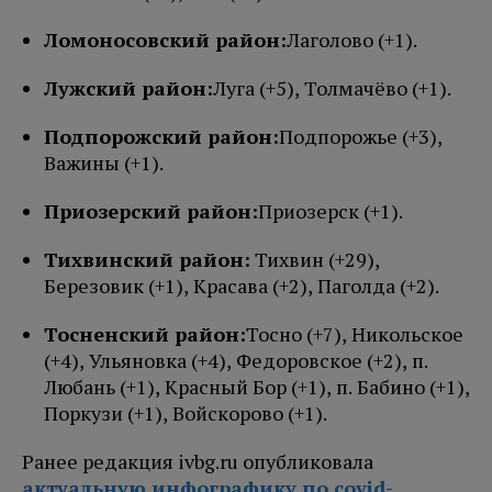
Ломоносовский район:
Лаголово (+1)
.
Лужский район:
Луга
(+5),
Толмачёво
(+1)
.
Подпорожский район:
Подпорожье
(+3),
Важины
(+1)
.
Приозерский район:
Приозерск
(+1)
.
Тихвинский район:
Тихвин (+29),
Березовик (+1), Красава (+2), Паголда (+2)
.
Тосненский район:
Тосно
(+7),
Никольское
(+4), Ульяновка (+4), Федоровское
(+2),
п.
Любань (+1), Красный Бор (+1), п. Бабино (+1),
Поркузи (+1), Войскорово (+1)
.
Ранее редакция ivbg.ru опубликовала
актуальную инфографику по covid-