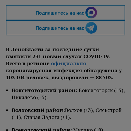
Подпишитесь на нас
Подпишитесь на нас
В Ленобласти за последние сутки
выявили 231 новый случай COVID-19.
Всего в регионе
официально
коронавирусная инфекция обнаружена у
103 104
человек, выздоровели —
88 703
.
Бокситогорский район:
Бокситогорск (+5),
Пикалёво (+5).
Волховский район:
Волхов
(+3),
Сясьстрой
(+1),
Старая Ладога
(+1
)
.
Всеволожский район:
Мурино (+8),