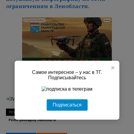
ограничениям в Ленобласти
.
СОЦРЕКЛАМА
×
Самое интересное – у нас в ТГ.
Подписывайтесь
Гузель Галимова
Подписаться
ТЕГИ
COVID-19
коронавирус
Ленобласть
Роспотребнадзор Ленобласти