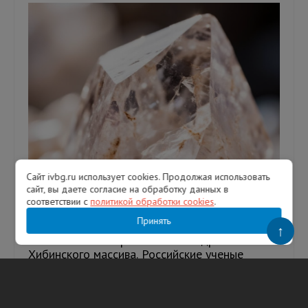
Сайт ivbg.ru использует cookies. Продолжая использовать
сайт, вы даете согласие на обработку данных в
В России нашли ранее неизвестный
соответствии с
политикой обработки cookies
.
минерал: он дороже золота
Принять
↑
Необычный минерал нашли в недрах
Хибинского массива. Российские ученые
открыли ранее неизвестный науке минерал,
который назвали «кольский ашкрофтин»....