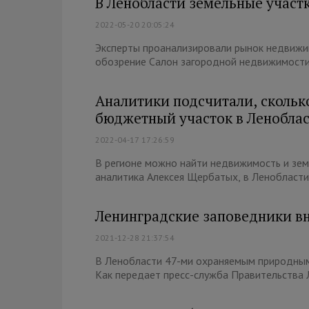
В Ленобласти земельные участ
2022-05-20 20:05:24
Эксперты проанализировали рынок недвижи
обозрение Салон загородной недвижимости»,
Аналитики подсчитали, скольк
бюджетный участок в Ленобла
2022-04-17 17:26:59
В регионе можно найти недвижимость и зем
аналитика Алексея Щербатых, в Ленобласти
Ленинградские заповедники в
2021-12-28 21:37:54
В Ленобласти 47-ми охраняемым природным 
Как передает пресс-служба Правительства Л