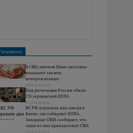
Популярное
В США именем Иван ежегодно
называют тысячи
новорожденных
08:05 05.08.2026
Над регионами России сбили
131 украинский БПЛА
07:25 03.08.2026
ВС РФ поразили два завода в
Киеве, где собирают БПЛА.
Западные СМИ сообщают, что
один из них принадлежит США
11:34 31.07.2026