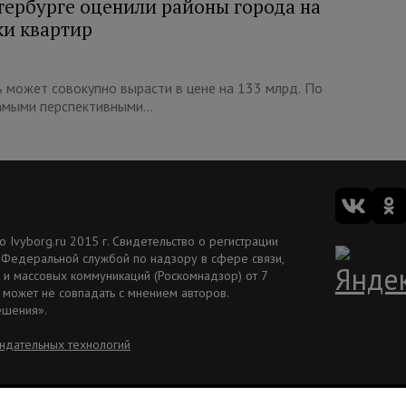
етербурге оценили районы города на
ки квартир
ь может совокупно вырасти в цене на 133 млрд. По
амыми перспективными...
Ivyborg.ru 2015 г. Свидетельство о регистрации
 Федеральной службой по надзору в сфере связи,
и массовых коммуникаций (Роскомнадзор) от 7
 может не совпадать с мнением авторов.
ешения».
ндательных технологий
Вакансии
Рекламодателям
Редакция ivbg.ru
Правила использования информ