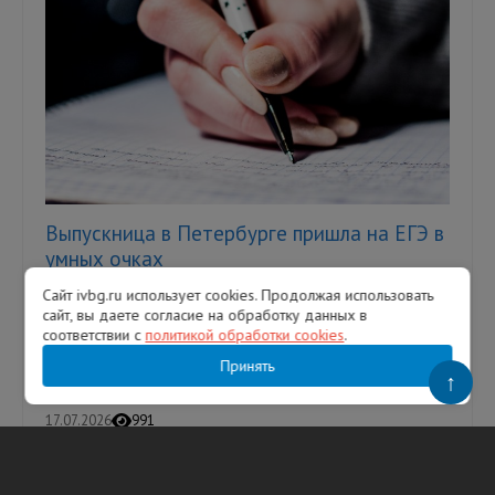
Выпускница в Петербурге пришла на ЕГЭ в
умных очках
Сайт ivbg.ru использует cookies. Продолжая использовать
Однако это не помогло девушке сдать
сайт, вы даете согласие на обработку данных в
экзамен — ее удалили с аудитории. В
соответствии с
политикой обработки cookies
.
Петербурге выпускница пыталась сдать
Единый государственный экзамен (ЕГЭ...
Принять
↑
17.07.2026
991