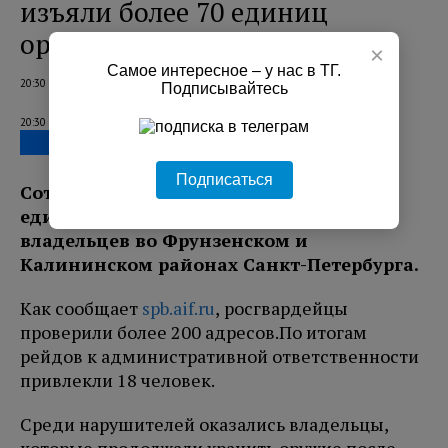
изъяли более 70 единиц
оружия
×
Самое интересное – у нас в ТГ.
20:30 08.08.2026
Подписывайтесь
20:30 08.08.2026
Подписаться
Сотрудники Росгвардии изъяли 72
единицы оружия во время проверок
владельцев во Фрунзенском и
Калининском районах Санкт-Петербурга.
Как сообщает
spb.aif.ru
, росгвардейцы
проверили более 200 адресов.
По итогам
рейдов к административной ответственности
привлекли 18 человек.
Среди нарушителей оказались владельцы,