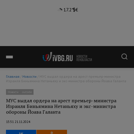
17.2°
$
€
Главная
/
Новости
/ МУС выдал ордера на арест премьер-министра
Израиля Биньямина Нетаньяху и экс-министра обороны Йоава Галанта
Новости
outside
МУС выдал ордера на арест премьер-министра
Израиля Биньямина Нетаньяху и экс-министра
обороны Йоава Галанта
15:51 21.11.2024