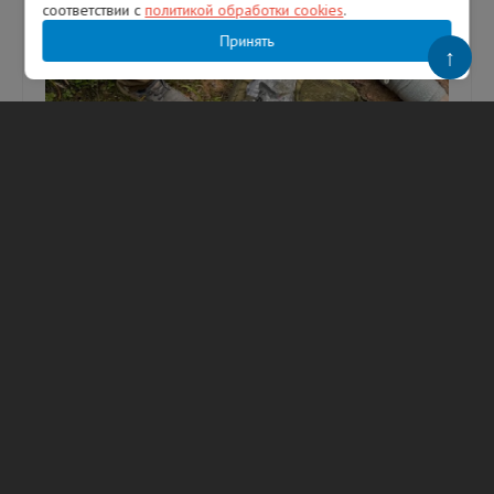
соответствии с
политикой обработки cookies
.
Принять
↑
Спасатели оказали помощь женщине,
сломавшей ногу в лесу Всеволожского
района
Женщину со сломанной ногой эвакуировали из
леса в районе Лемболово во Всеволожском
районе Ленинградской области. Фото:
vk_com/wall-63399113_3078 Как с...
06.08.2026
137