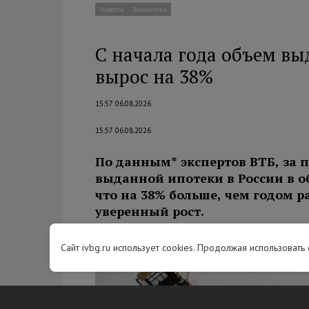
Новости
Экономика
С начала года объем вы
вырос на 38%
15:57 06.08.2026
15:57 06.08.2026
По данным* экспертов ВТБ, за п
выданной ипотеки в России в об
что на 38% больше, чем годом 
уверенный рост.
Сайт ivbg.ru использует cookies. Продолжая использовать