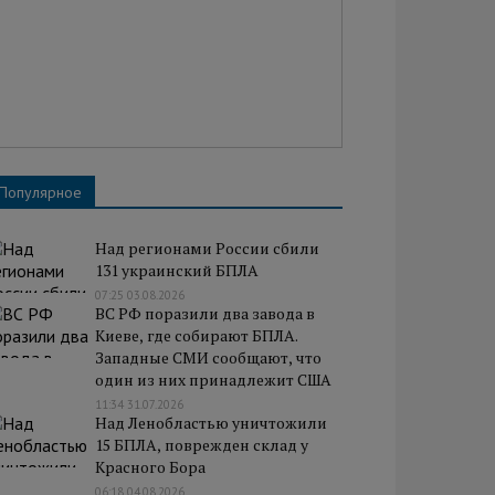
Популярное
Над регионами России сбили
131 украинский БПЛА
07:25 03.08.2026
ВС РФ поразили два завода в
Киеве, где собирают БПЛА.
Западные СМИ сообщают, что
один из них принадлежит США
11:34 31.07.2026
Над Ленобластью уничтожили
15 БПЛА, поврежден склад у
Красного Бора
06:18 04.08.2026