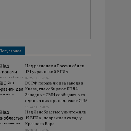
Популярное
Над регионами России сбили
131 украинский БПЛА
07:25 03.08.2026
ВС РФ поразили два завода в
Киеве, где собирают БПЛА.
Западные СМИ сообщают, что
один из них принадлежит США
11:34 31.07.2026
Над Ленобластью уничтожили
15 БПЛА, поврежден склад у
Красного Бора
06:18 04.08.2026