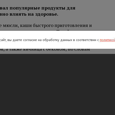
звал популярные продукты для
вно влиять на здоровье.
е мюсли, каши быстрого приготовления и
летчатки и много сахара. Такой завтрак врач
вощами или фруктами.
 сайт, вы даете согласие на обработку данных в соответствии с
политико
й, а также яичница с беконом, по словам
ество жиров и потенциально вредных
ние может повышать риск сердечно-
леваний.
блять натощак свежевыжатые соки, смузи и
т вызвать дискомфорт в желудке и повлиять
 по словам специалиста, также нередко