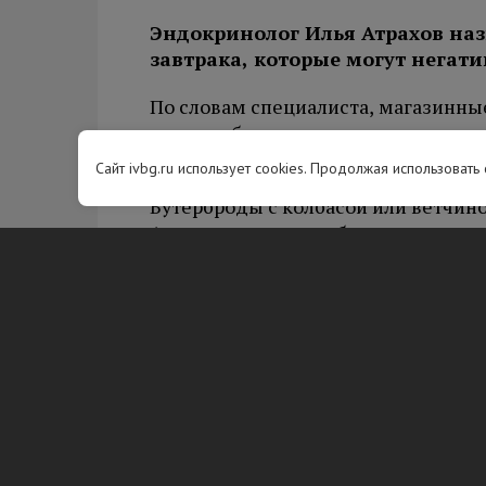
Эндокринолог Илья Атрахов на
завтрака, которые могут негати
По словам специалиста, магазинны
сладкие батончики содержат мало к
рекомендует дополнять свежими о
Сайт ivbg.ru использует cookies. Продолжая использовать
Бутерброды с колбасой или ветчино
Атрахова, содержат большое колич
веществ. Их регулярное употребле
сосудистых и онкологических забо
Врач также не рекомендует употре
крепкий кофе. Такие напитки могу
на водный баланс. Свежая выпечка,
вызывает ощущение тяжести.
Вам будет интересно