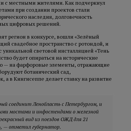
и с местными жителями. Как подчеркнул
етами при создании проектов стали
орического наследия, долговечность
ных цифровых решений.
вят регион в конкурсе, вошли «Зелёный
ий свадебное пространство с ротондой, и
с уникальной световой инсталляцией «Тень
йство будет опираться на исторические
во — на фарфоровые элементы, отражающие
борудуют ботанический сад,
 а в Кингисеппе делает ставку на развитие
рый соединит Ленобласть с Петербургом, и
ными мостами и инфостендами о железной
рекрасный вид из поездов ОЖД для 21
», — отметил губернатор.