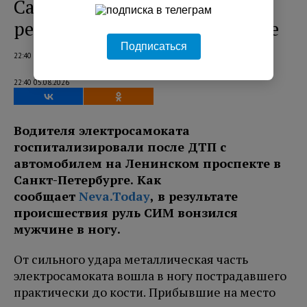
Самокатчика увезли на
реанимационном автомобиле
Подписаться
22:40 05.08.2026
22:40 05.08.2026
Водителя электросамоката
госпитализировали после ДТП с
автомобилем на Ленинском проспекте в
Санкт-Петербурге. Как
сообщает
Neva.Today
, в результате
происшествия руль СИМ вонзился
мужчине в ногу.
От сильного удара металлическая часть
электросамоката вошла в ногу пострадавшего
практически до кости. Прибывшие на место