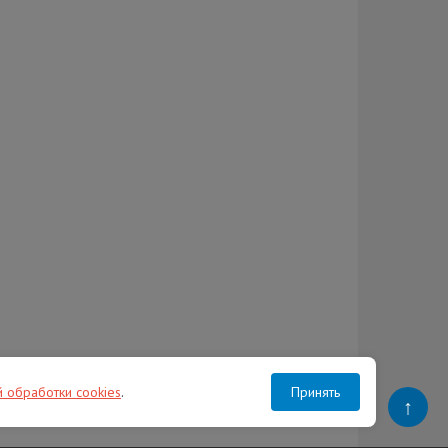
й обработки cookies
.
Принять
↑