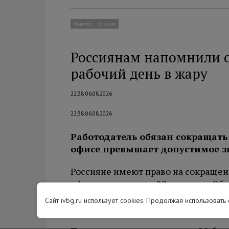
Новости
Социум
Россиянам напомнили о
рабочий день в жару
22:38 06.08.2026
22:38 06.08.2026
Работодатель обязан сокращать 
офисе превышает допустимое з
Россияне имеют право на сокращен
офисах превышает 28 градусов. Об 
главный технический инспектор т
Сайт ivbg.ru использует cookies. Продолжая использовать
России Алексей Безюков.