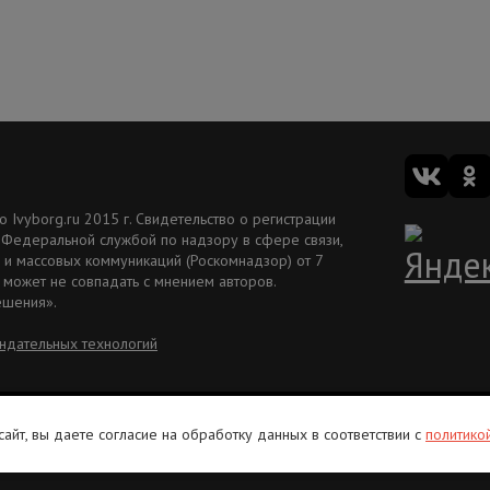
Ivyborg.ru 2015 г. Свидетельство о регистрации
 Федеральной службой по надзору в сфере связи,
и массовых коммуникаций (Роскомнадзор) от 7
 может не совпадать с мнением авторов.
ешения».
ндательных технологий
Вакансии
Рекламодателям
Редакция ivbg.ru
Правила использования информ
 сайт, вы даете согласие на обработку данных в соответствии с
политико
В России признаны экстремистскими и запрещены организации: