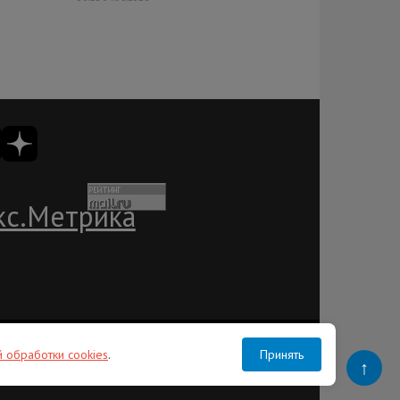
ации
Пользовательское соглашение
Лента RSS
Контакты
й обработки cookies
.
Принять
Организации, СМИ и физические лица, признанные в России иностранными
↑
агентами: