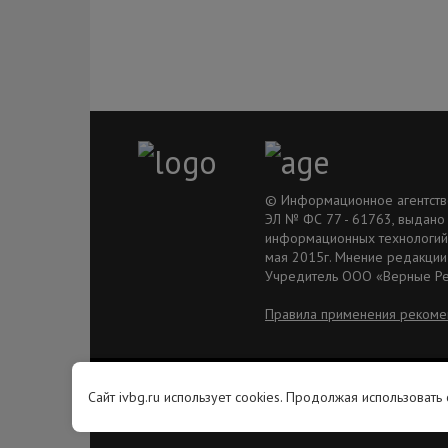
© Информационное агентство 
ЭЛ № ФС 77 - 61763, выдано
информационных технологий 
мая 2015г. Мнение редакции
Учредитель ООО «Верные Р
Правила применения рекоме
© Ivyborg.ru 2015 г.
Сайт ivbg.ru использует cookies. Продолжая использовать
Перечень иностранных и международных неправительственных организаций,
деятельность которых признана нежелательной на территории Российской
Федерации: