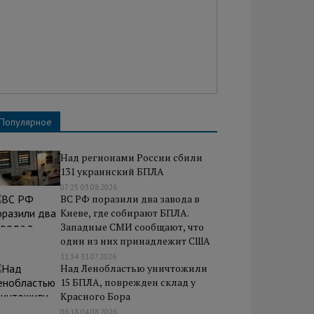
Популярное
Над регионами России сбили
131 украинский БПЛА
07:25 03.08.2026
ВС РФ поразили два завода в
Киеве, где собирают БПЛА.
Западные СМИ сообщают, что
один из них принадлежит США
11:34 31.07.2026
Над Ленобластью уничтожили
15 БПЛА, поврежден склад у
Красного Бора
06:18 04.08.2026