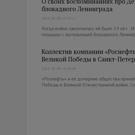
О своих воспоминаниях про Де
блокадного Ленинграда
2022-05-09 17:54:17
Когда война закончилась ей было 14 лет. 
площади с жительницей блокадного Ленингр
Коллектив компании «Роснефть
Великой Победы в Санкт-Петер
2022-05-09 16:30:49
«Роснефть» и ее дочерние общества принял
Победы в Великой Отечественной войне. Со