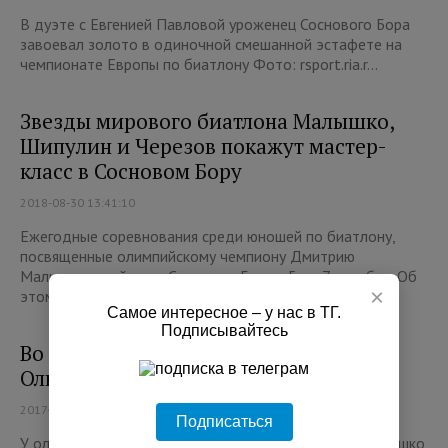
В дуэте с Евгенией Павловой уроженец Соснового Бора
завоевал золото в одиночной смешанной эстафете на
чемпионате Европы по биатлону Фото: rsport.ria.r...
Звезды мирового биатлона Малышко,
Шипулин и Черезов покажут мастер-
класс в Сосновом Бору
2018-08-30 13:41:10
Ежегодные соревнования среди юношей по биатлону,
посвященные олимпийскому чемпиону Дмитрию
Малышко, пройдут в Сосновом Бору с 5 по 7 октября. Об
×
этом...
Самое интересное – у нас в ТГ.
Подписывайтесь
Во Всеволожском районе обокрали
Олимпийского чемпиона
2017-06-28 10:45:29
Подписаться
У олимпийского чемпиона по биатлону Дмитрия Малышко