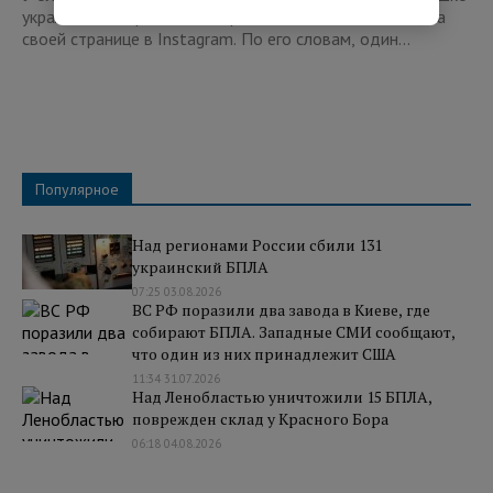
украли два гидроцикла Спортсмен сообщил об этом на
своей странице в Instagram. По его словам, один...
Популярное
Над регионами России сбили 131
украинский БПЛА
07:25 03.08.2026
ВС РФ поразили два завода в Киеве, где
собирают БПЛА. Западные СМИ сообщают,
что один из них принадлежит США
11:34 31.07.2026
Над Ленобластью уничтожили 15 БПЛА,
поврежден склад у Красного Бора
06:18 04.08.2026