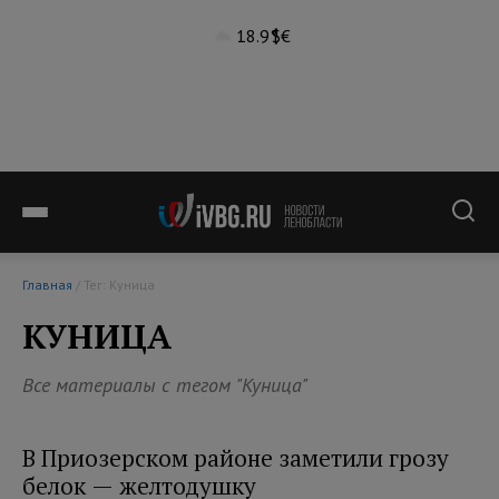
18.9°
$
€
Главная
/ Тег: Куница
КУНИЦА
Все материалы с тегом "Куница"
В Приозерском районе заметили грозу
белок — желтодушку