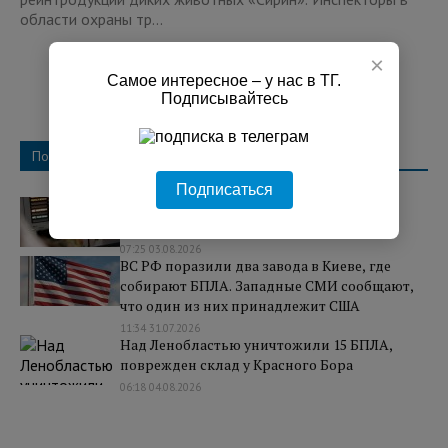
области охраны тр...
×
Самое интересное – у нас в ТГ.
Подписывайтесь
Популярное
Подписаться
Над регионами России сбили 131
украинский БПЛА
07:25 03.08.2026
ВС РФ поразили два завода в Киеве, где
собирают БПЛА. Западные СМИ сообщают,
что один из них принадлежит США
11:34 31.07.2026
Над Ленобластью уничтожили 15 БПЛА,
поврежден склад у Красного Бора
06:18 04.08.2026