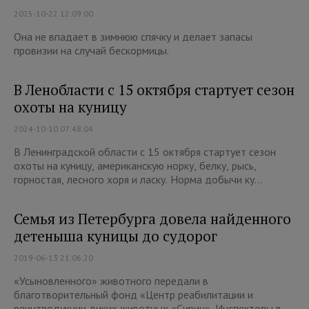
2025-10-22 12:09:00
Она не впадает в зимнюю спячку и делает запасы
провизии на случай бескормицы.
В Ленобласти с 15 октября стартует сезон
охоты на куницу
2024-10-10 07:48:04
В Ленинградской области с 15 октября стартует сезон
охоты на куницу, американскую норку, белку, рысь,
горностая, лесного хоря и ласку. Норма добычи ку...
Семья из Петербурга довела найденного
детеныша куницы до судорог
2019-06-13 21:06:20
«Усыновленного» животного передали в
благотворительный фонд «Центр реабилитации и
реинтродукции диких животных «Сирин». Инспекторы в