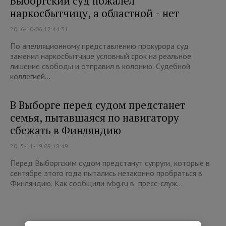
Выборгский суд пожалел
наркосбытчицу, а областной - нет
2016-10-06 12:44:31
По апелляционному представлению прокурора суд
заменил наркосбытчице условный срок на реальное
лишение свободы и отправил в колонию. Судебной
коллегией...
В Выборге перед судом предстанет
семья, пытавшаяся по навигатору
сбежать в Финляндию
2015-11-19 09:18:49
Перед Выборгским судом предстанут супруги, которые в
сентябре этого года пытались незаконно пробраться в
Финляндию. Как сообщили ivbg.ru в пресс-служ...