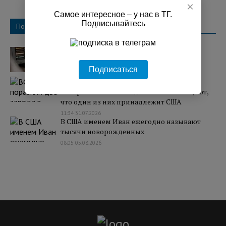
×
Самое интересное – у нас в ТГ.
Подписывайтесь
Популярное
Над регионами России сбили 131
украинский БПЛА
Подписаться
07:25 03.08.2026
ВС РФ поразили два завода в Киеве, где
собирают БПЛА. Западные СМИ сообщают,
что один из них принадлежит США
11:34 31.07.2026
В США именем Иван ежегодно называют
тысячи новорожденных
08:05 05.08.2026