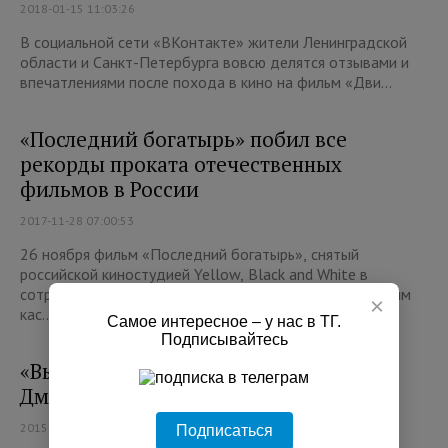
2018-01-15 11:03:26
В социальной сети «ВКонтакте» жители Ленинградской
области и Санкт-Петербурга вовсю делятся отзывами и
впечатлениями после похода в кино на фильм «Дви...
«Последний богатырь» побил все
рекорды проката отечественных
фильмов в России
2017-11-28 07:00:53
26 ноября фильм «Последний богатырь», снятый
российской киностудией Yellow, Black and White в
сотрудничестве с компанией Disney, был признан самым
×
кас...
Самое интересное – у нас в ТГ.
Подписывайтесь
«Выборг-Палас» получит дотации от
Дмитрия Медведева
2015-12-07 12:56:23
Подписаться