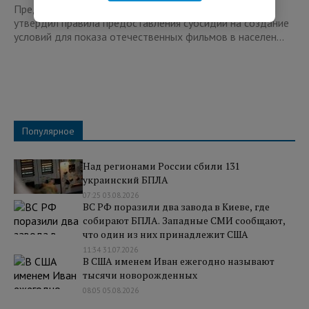
Председатель Правительства РФ Дмитрий Медведев
утвердил правила предоставления субсидий на создание
условий для показа отечественных фильмов в населен...
Популярное
Над регионами России сбили 131
украинский БПЛА
07:25 03.08.2026
ВС РФ поразили два завода в Киеве, где
собирают БПЛА. Западные СМИ сообщают,
что один из них принадлежит США
11:34 31.07.2026
В США именем Иван ежегодно называют
тысячи новорожденных
08:05 05.08.2026