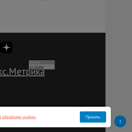
ации
Пользовательское соглашение
Лента RSS
Контакты
й обработки cookies
.
Принять
Организации, СМИ и физические лица, признанные в России иностранными
↑
агентами: