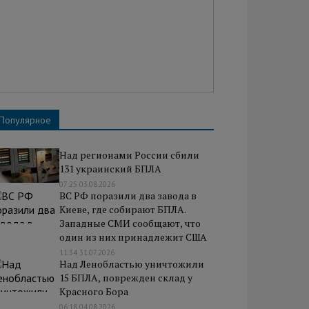
Популярное
Над регионами России сбили
131 украинский БПЛА
07:25 03.08.2026
ВС РФ поразили два завода в
Киеве, где собирают БПЛА.
Западные СМИ сообщают, что
один из них принадлежит США
11:34 31.07.2026
Над Ленобластью уничтожили
15 БПЛА, поврежден склад у
Красного Бора
06:18 04.08.2026