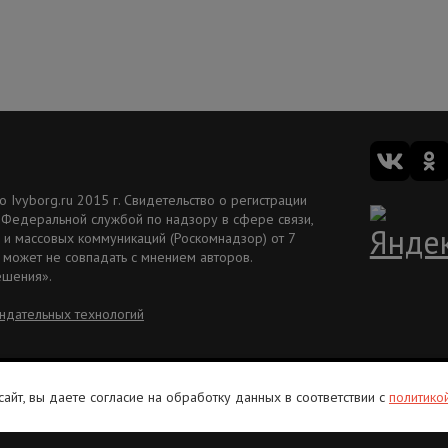
Ivyborg.ru 2015 г. Свидетельство о регистрации
 Федеральной службой по надзору в сфере связи,
и массовых коммуникаций (Роскомнадзор) от 7
 может не совпадать с мнением авторов.
ешения».
ндательных технологий
Вакансии
Рекламодателям
Редакция ivbg.ru
Правила использования информ
 сайт, вы даете согласие на обработку данных в соответствии с
политико
В России признаны экстремистскими и запрещены организации: