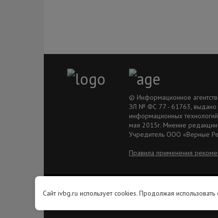
© Информационное агентство 
ЭЛ № ФС 77 - 61763, выдано
информационных технологий 
мая 2015г. Мнение редакции
Учредитель ООО «Верные Р
Правила применения рекоме
© Ivyborg.ru 2015 г.
Сайт ivbg.ru использует cookies. Продолжая использовать
Перечень иностранных и международных неправительственных организаций,
деятельность которых признана нежелательной на территории Российской
Федерации: