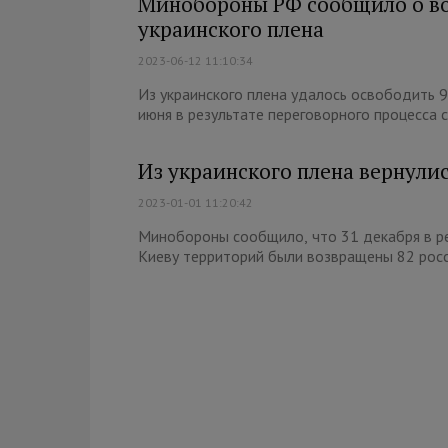
Минобороны РФ сообщило о во
украинского плена
2023-06-12 11:10:34
Из украинского плена удалось освободить 
июня в результате переговорного процесса с
Из украинского плена вернули
2023-01-01 11:20:42
Минобороны сообщило, что 31 декабря в ре
Киеву территорий были возвращены 82 росс