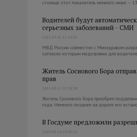
столице этот показатель немного ниже – 13
Водителей будут автоматическ
серьезных заболеваний - СМИ
2021-07-31 12:30:01
МВД России совместно с Минздравом разра
согласно которым медсправки для водителе
Житель Соснового Бора отправ
прав
2021-03-12 15:29:38
Житель Соснового Бора приобрел поддельн
года. Немного позднее на дороге его остан
В Госдуме предложили разреши
2020-09-14 20:30:20