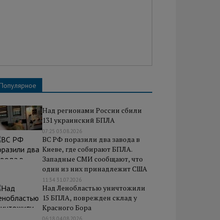
Популярное
Над регионами России сбили
131 украинский БПЛА
07:25 03.08.2026
ВС РФ поразили два завода в
Киеве, где собирают БПЛА.
Западные СМИ сообщают, что
один из них принадлежит США
11:34 31.07.2026
Над Ленобластью уничтожили
15 БПЛА, поврежден склад у
Красного Бора
06:18 04.08.2026