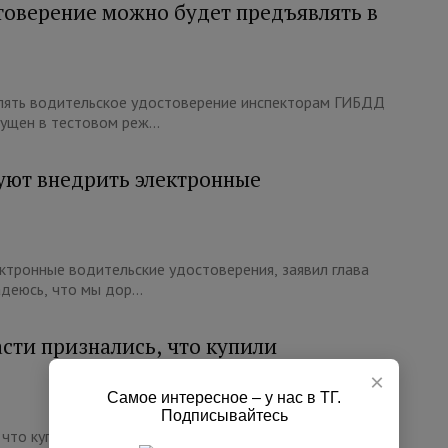
стоверение можно будет предъявлять в
влять водительское удостоверение инспекторам ГИБДД
ущен в тестовом реж...
руют внедрить электронные
ектронные водительские удостоверения, заявил глава
деюсь, что мы дор...
сти признались, что купили
×
Самое интересное – у нас в ТГ.
Подписывайтесь
 что купили водительское удостоверение. В Северной