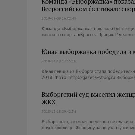
Команда «Выборжанка» показал
Всероссийском фестивале спор
2019-09-09 16:02:49
Команда «Выборжанка» показали блестящие
женского спорта «Красота. Грация. Идеал» в 
Юная выборжанка победила в 
2018-12-19 17:15:18
Юная певица из Выборга стала победитель
2018. Фото: http://gazetavyborg.ru Выборжа
Выборгский суд выселил женщи
ЖКХ
2018-12-18 09:42:54
Выборжанка, которая регулярно не платила
другое жилище. Женщину за не уплату жилищ