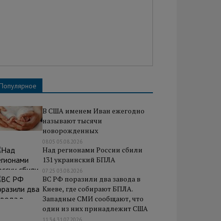
Популярное
В США именем Иван ежегодно
называют тысячи
новорожденных
08:05 05.08.2026
Над регионами России сбили
131 украинский БПЛА
07:25 03.08.2026
ВС РФ поразили два завода в
Киеве, где собирают БПЛА.
Западные СМИ сообщают, что
один из них принадлежит США
11:34 31.07.2026