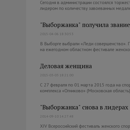
Сегодня в администрации состоялся торже
лидером по количеству завоеванных медале
"Выборжанка" получила звание
2015-04-06 18:30:53
В Выборге выбрали «Леди совершенство». П
на ежегодном областном фестивале женского
Деловая женщина
2015-03-03 18:21:00
С 27 февраля по 01 марта 2015 года на сп
комплекса «Огниково» (Московская область)
"Выборжанка" снова в лидерах
2014-09-10 14:27:48
XIV Всероссийский фестиваль женского спор