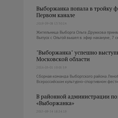
Выборжанка попала в тройку ф
Первом канале
2018-09-08 13:30:14
Жительница Выборга Ольга Дружкова принял
Выпуск с Ольгой вышел в эфир накануне, 7 се
"Выборжанка" успешно выступи
Московской области
2016-03-01 10:05:59
Сборная команда Выборгского района Леноб
Всероссийском культурно-спортивном фести
В районной администрации по
«Выборжанка»
2015-09-24 18:24:19