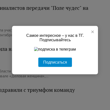
иналистов передачи "Поле чудес" на
а участие в популярной телепередаче "Поле чудес".
×
нтября. Уроженка...
Самое интересное – у нас в ТГ.
Подписывайтесь
ла на фестивале "Деловая женщина" в
Подписаться
ласти достойно представила наш район на XXIII
вале «Деловая женщина»,...
здравили с триумфом команду