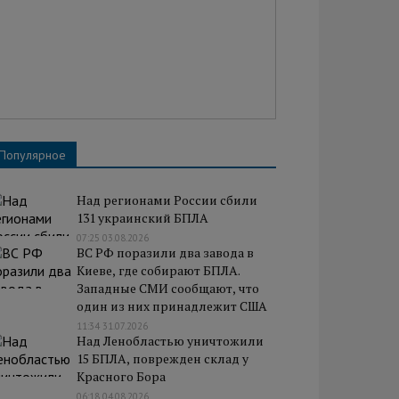
Популярное
Над регионами России сбили
131 украинский БПЛА
07:25 03.08.2026
ВС РФ поразили два завода в
Киеве, где собирают БПЛА.
Западные СМИ сообщают, что
один из них принадлежит США
11:34 31.07.2026
Над Ленобластью уничтожили
15 БПЛА, поврежден склад у
Красного Бора
06:18 04.08.2026