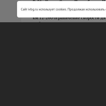
Р-21 «Кола» Санкт-Петербург – П
граница с Королевством Норвег
Сайт ivbg.ru использует cookies. Продолжая использовать
км 12-260 ограничение скорости дви
мойка, очистка, ремонт, выправка,
км 21,22,53 ограничение скорости 
19:00, ремонт, замена силового ба
М-10 «Россия» Москва – Тверь –
км 593-674 ограничение скорости дв
мойка, очистка, ремонт, выправка,
км 610 ограничение скорости движе
ремонт обочины.
А-120 «Санкт-Петербургское южн
Гатчина – Большая Ижора