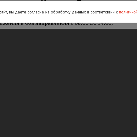
етро
заводск – Мурманск – Печенга
–
ия:
 сайт, вы даете согласие на обработку данных в соответствии с
политико
жения в оба направления с 08:00 до 19:00,
 установка дорожных знаков;
движения в направлении на СПБ с 08:00 до
рьерного ограждения.
 Великий Новгород – Санкт-Петербург
:
ижения в оба направления с 08:00 до 19:00,
 установка дорожных знаков;
ния в направлении на СПБ с 08:00 до 19:00,
ое полукольцо» Кировск – Мга –