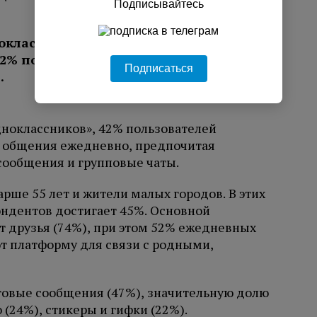
Подписывайтесь
Подписаться
ноклассников», 42% пользователей
я общения ежедневно, предпочитая
сообщения и групповые чаты.
рше 55 лет и жители малых городов. В этих
ндентов достигает 45%. Основной
 друзья (74%), при этом 52% ежедневных
т платформу для связи с родными,
овые сообщения (47%), значительную долю
(24%), стикеры и гифки (22%).