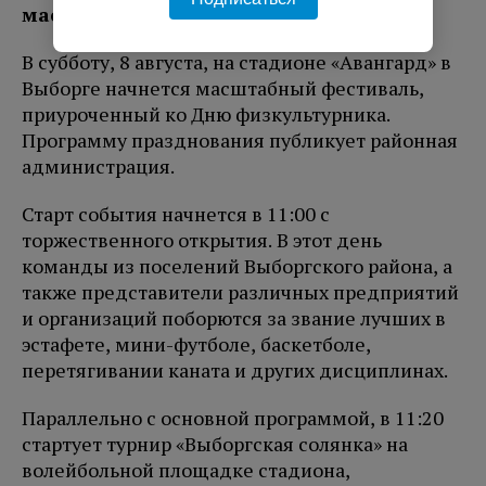
масштабный спортивный праздник.
В субботу, 8 августа, на стадионе «Авангард» в
Выборге начнется масштабный фестиваль,
приуроченный ко Дню физкультурника.
Программу празднования публикует районная
администрация.
Старт события начнется в 11:00 с
торжественного открытия. В этот день
команды из поселений Выборгского района, а
также представители различных предприятий
и организаций поборются за звание лучших в
эстафете, мини-футболе, баскетболе,
перетягивании каната и других дисциплинах.
Параллельно с основной программой, в 11:20
стартует турнир «Выборгская солянка» на
волейбольной площадке стадиона,