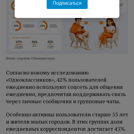
Подписаться
Фото: соцсеть Одноклассники
Согласно новому исследованию
«Одноклассников», 42% пользователей
ежедневно используют соцсеть для общения
ежедневно, предпочитая поддерживать связь
через личные сообщения и групповые чаты.
Особенно активны пользователи старше 55 лет
и жители малых городов. В этих группах доля
ежедневных корреспондентов достигает 45%.