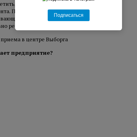
етить, что совместно с чисткой изделий мы
нта. Попросту, если клиент пришел к нам с
Подписаться
ливающаяся пуговица или поврежденная
вно решаем.
ает предприятие
?