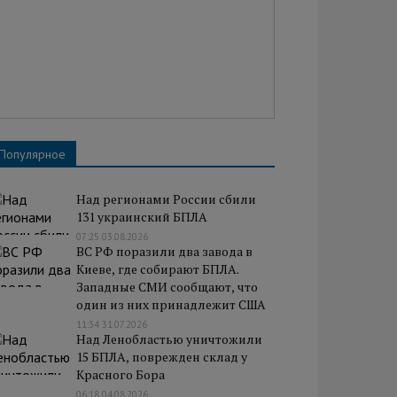
Популярное
Над регионами России сбили
131 украинский БПЛА
07:25 03.08.2026
ВС РФ поразили два завода в
Киеве, где собирают БПЛА.
Западные СМИ сообщают, что
один из них принадлежит США
11:34 31.07.2026
Над Ленобластью уничтожили
15 БПЛА, поврежден склад у
Красного Бора
06:18 04.08.2026