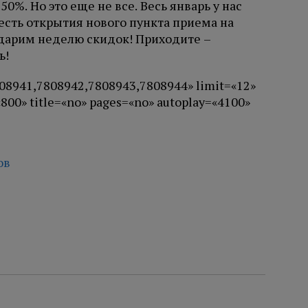
0%. Но это еще не все. Весь январь у нас
 честь открытия нового пункта приема на
 дарим неделю скидок! Приходите –
ь!
808941,7808942,7808943,7808944» limit=«12»
«800» title=«no» pages=«no» autoplay=«4100»
ов