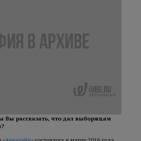
бы Вы рассказать, что дал выборжцам
и?
и
«Аквалайн»
состоялось в марте 2016 года,