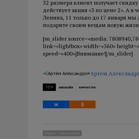
32 размера клиент получает скидку 5
действует акция «3 по цене 2». А в
Ленина, 11 только до 17 января мы
подарите своим вещам новую жизн
[su_slider source=«media: 7808940,7
link=«lightbox» width=«560» height=
speed=«400»]Внимание![/su_slider]
Артём Александр
ТЕГИ
аквалайн
химчистка
Новости
Происшествия