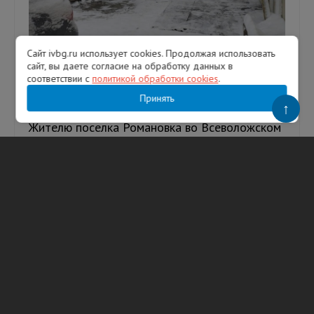
Сайт ivbg.ru использует cookies. Продолжая использовать
сайт, вы даете согласие на обработку данных в
соответствии с
политикой обработки cookies
.
Житель Всеволожского района победил
Принять
сетевой супермаркет
↑
Жителю поселка Романовка во Всеволожском
районе удалось добиться ликвидации
стихийной свалки рядом с домом. Фото:
Телеграм-канал «Чистая Ленобласть» Р...
01.02.2026
1806
Сергей Агутин