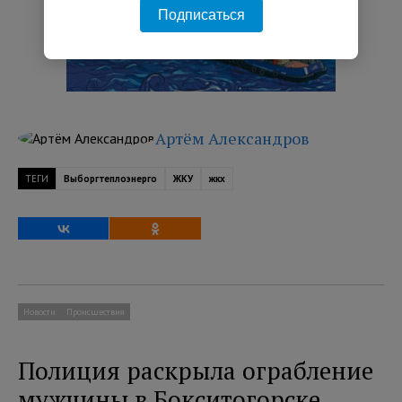
Подписаться
Артём Александров
ТЕГИ
Выборгтеплоэнерго
ЖКУ
жкх
Новости
Происшествия
Полиция раскрыла ограбление
мужчины в Бокситогорске