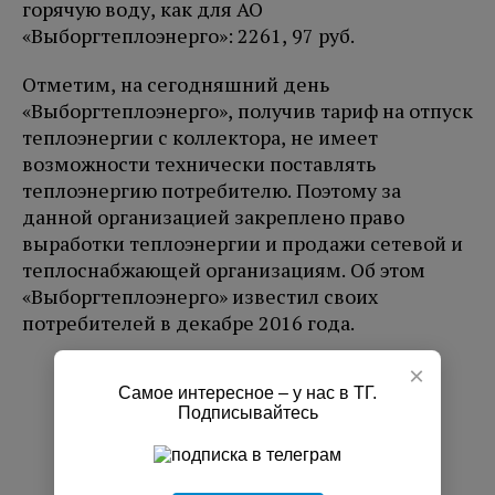
горячую воду, как для АО
«Выборгтеплоэнерго»: 2261, 97 руб.
Отметим, на сегодняшний день
«Выборгтеплоэнерго», получив тариф на отпуск
теплоэнергии с коллектора, не имеет
возможности технически поставлять
теплоэнергию потребителю. Поэтому за
данной организацией закреплено право
выработки теплоэнергии и продажи сетевой и
теплоснабжающей организациям. Об этом
«Выборгтеплоэнерго» известил своих
потребителей в декабре 2016 года.
×
РЕКЛАМА
Самое интересное – у нас в ТГ.
Подписывайтесь