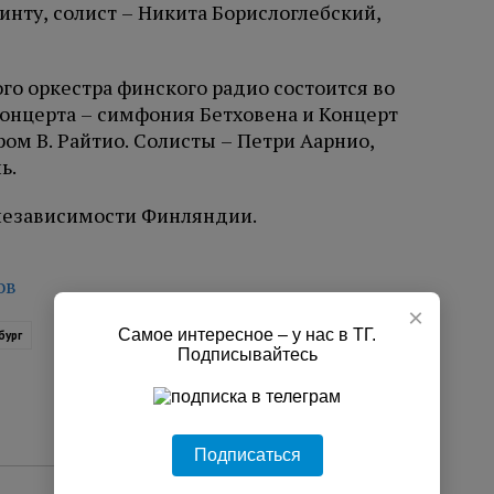
Линту, солист – Никита Борислоглебский,
го оркестра финского радио состоится во
концерта – симфония Бетховена и Концерт
ром В. Райтио. Солисты – Петри Аарнио,
ь.
 независимости Финляндии.
ов
×
Самое интересное – у нас в ТГ.
бург
Подписывайтесь
Подписаться