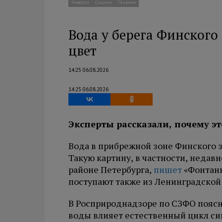
Новости
Социум
Главное
Вода у берега Финского
цвет
14:25 06.08.2026
14:25 06.08.2026
Эксперты рассказали, почему эт
Вода в прибрежной зоне Финского з
Такую картину, в частности, недав
районе Петербурга,
пишет
«Фонтанк
поступают также из Ленинградской 
В Росприроднадзоре по СЗФО поясн
воды влияет естественный цикл си