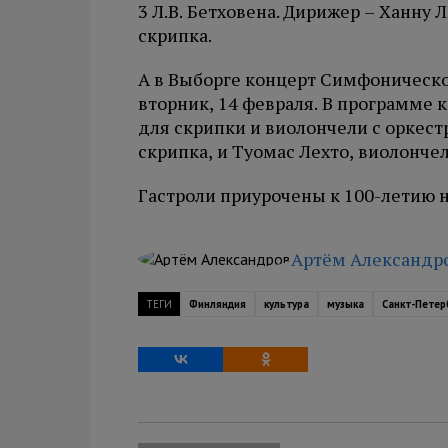
3 Л.В. Бетховена. Дирижер – Ханну 
скрипка.
А в Выборге концерт Симфоническо
вторник, 14 февраля. В программе 
для скрипки и виолончели с оркест
скрипка, и Туомас Лехто, виолончел
Гастроли приурочены к 100-летию
Артём Александр
ТЕГИ
Финляндия
культура
музыка
Санкт-Петер