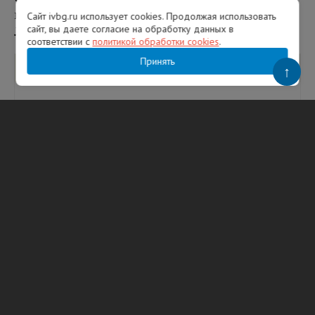
привились около 92 тысяч человек, в
Сайт ivbg.ru использует cookies. Продолжая использовать
сайт, вы даете согласие на обработку данных в
Ленинградской области – около 67 тысяч.
соответствии с
политикой обработки cookies
.
Принять
Вам будет интересно
↑
В ЛОКБ спасли жизнь пациента и
сохранили его легкое
Врачи Ленинградской областной клинической