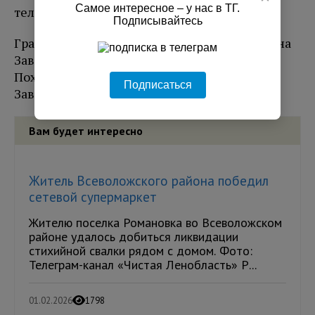
Самое интересное – у нас в ТГ.
телевизор и скрылся.
Подписывайтесь
Грабителя задержали 5 августа около 12:30 на
Заводской улице в Бокситогорске.
Похищенный телевизор у мужчины изъяли.
Подписаться
Заведено уголовное дело о грабеже.
Вам будет интересно
Житель Всеволожского района победил
сетевой супермаркет
Жителю поселка Романовка во Всеволожском
районе удалось добиться ликвидации
стихийной свалки рядом с домом. Фото:
Телеграм-канал «Чистая Ленобласть» Р...
01.02.2026
1798