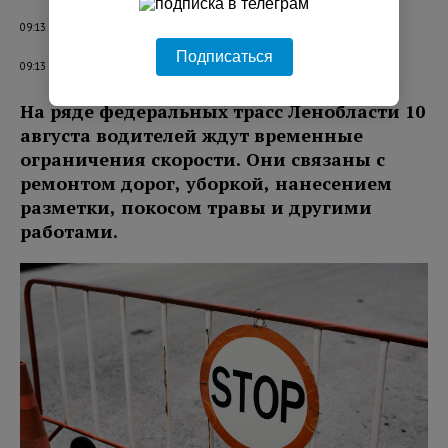
09:13 10.08.2026
Подписаться
09:13 10.08.2026
На ряде федеральных трасс Ленобласти 10
августа водителей ждут временные
ограничения скорости. Они связаны с
ремонтом дорог, уборкой, нанесением
разметки, покосом травы и другими
работами.