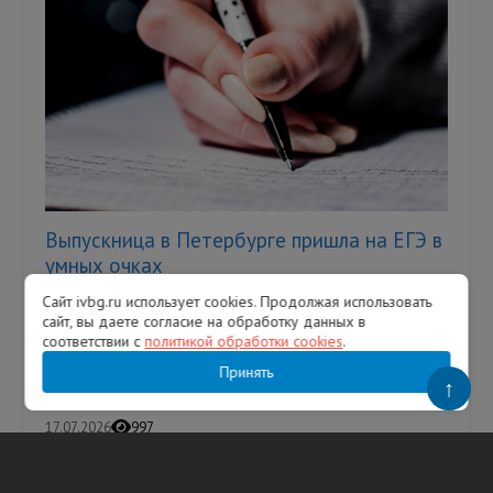
Выпускница в Петербурге пришла на ЕГЭ в
умных очках
Сайт ivbg.ru использует cookies. Продолжая использовать
Однако это не помогло девушке сдать
сайт, вы даете согласие на обработку данных в
экзамен — ее удалили с аудитории. В
соответствии с
политикой обработки cookies
.
Петербурге выпускница пыталась сдать
Единый государственный экзамен (ЕГЭ...
Принять
↑
17.07.2026
997