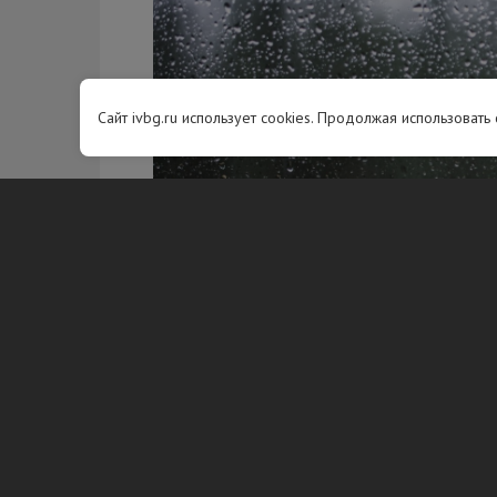
Сайт ivbg.ru использует cookies. Продолжая использовать
Фото: freepik.
Ночью 9 августа температура в
местами опустится до +6…+11 °C.