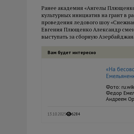
Ранее академия «Ангелы Плющенко
культурных инициатив на грант в р
проведения ледового шоу «Снежная 
Евгения Плющенко Александр смен
выступать за сборную Азербайджан
Вам будет интересно
«На бесов
Емельянен
Фото: ru.wi
Федор Емел
Андреем Орл
13.10.2025
6284