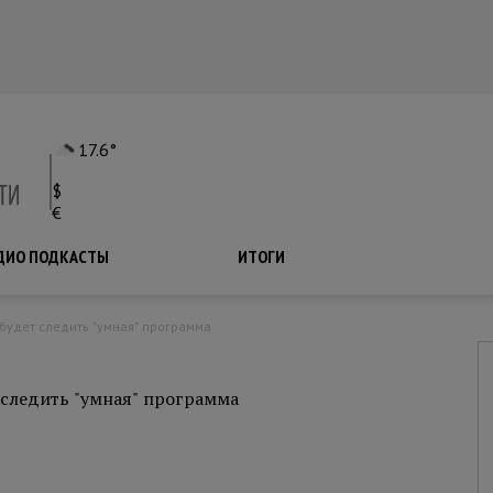
17.6°
$
€
ДИО ПОДКАСТЫ
ПОДКАСТЫ
ИТОГИ
 будет следить "умная" программа
 следить "умная" программа