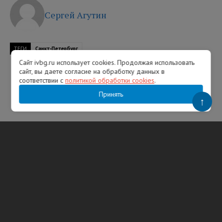
Сергей Агутин
ТЕГИ
Санкт-Петербург
Сайт ivbg.ru использует cookies. Продолжая использовать
сайт, вы даете согласие на обработку данных в
соответствии с
политикой обработки cookies
.
Принять
↑
Популярное
В США именем Иван ежегодно называют
тысячи новорожденных