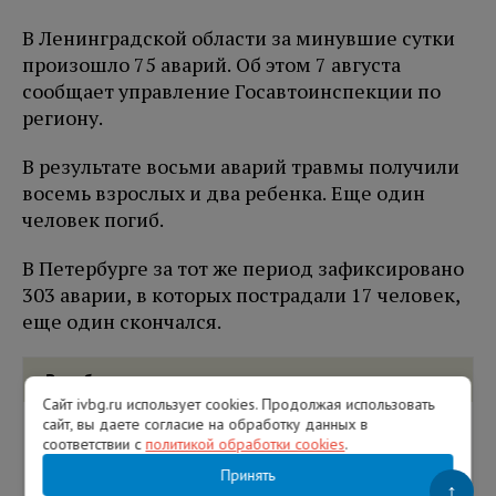
В Ленинградской области за минувшие сутки
произошло 75 аварий. Об этом 7 августа
сообщает управление Госавтоинспекции по
региону.
В результате восьми аварий травмы получили
восемь взрослых и два ребенка. Еще один
человек погиб.
В Петербурге за тот же период зафиксировано
303 аварии, в которых пострадали 17 человек,
еще один скончался.
Вам будет интересно
Сайт ivbg.ru использует cookies. Продолжая использовать
сайт, вы даете согласие на обработку данных в
соответствии с
политикой обработки cookies
.
Принять
↑