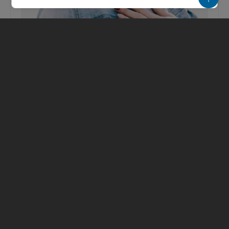
Врач назвала 3 неявных симптома
проблем с сердцем
Среди них — частое головокружение.
Головокружение, потеря сознания и редкий
пульс могут указывать на проблемы с
сердечно-сосудистой системой. Об...
03.06.2026
1020