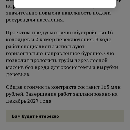
на реке Белая с насосной станцией,
значительно повысив надежность подачи
ресурса для населения.
Проектом предусмотрено обустройство 16
колодцев и 2 камер переключения. В ходе
работ специалисты используют
горизонтально-направленное бурение. Оно
позволит проложить трубы через лесной
массив без вреда для экосистемы и вырубки
деревьев.
Общая стоимость контракта составит 165 млн
рублей. Завершение работ запланировано на
декабрь 2027 года.
Вам будет интересно