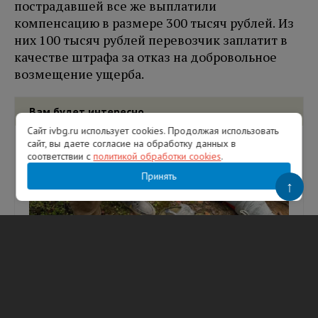
пострадавшей все же выплатили
компенсацию в размере 300 тысяч рублей. Из
них 100 тысяч рублей перевозчик заплатит в
качестве штрафа за отказ на добровольное
возмещение ущерба.
Вам будет интересно
Сайт ivbg.ru использует cookies. Продолжая использовать
сайт, вы даете согласие на обработку данных в
соответствии с
политикой обработки cookies
.
Принять
↑
Спасатели оказали помощь женщине,