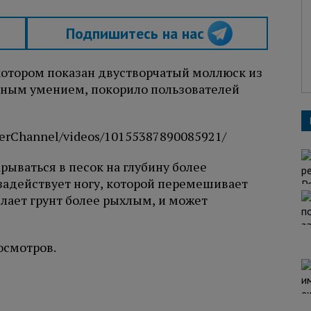
Подпишитесь на нас
котором показан двустворчатый моллюск из
чным умением, покорило пользователей
erChannel/videos/10155387890085921/
рываться в песок на глубину более
 задействует ногу, которой перемешивает
елает грунт более рыхлым, и может
осмотров.