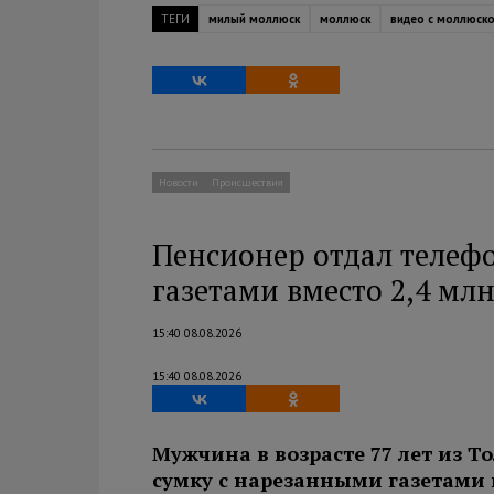
ТЕГИ
милый моллюск
моллюск
видео с моллюск
Новости
Происшествия
Пенсионер отдал теле
газетами вместо 2,4 мл
15:40 08.08.2026
15:40 08.08.2026
Мужчина в возрасте 77 лет из 
сумку с нарезанными газетами 