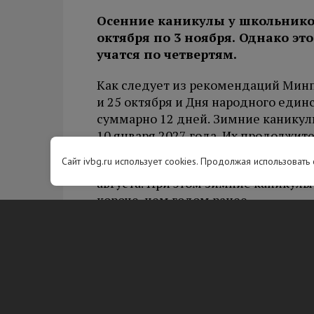
Осенние каникулы у школьников 
октября по 3 ноября. Однако это
учатся по четвертям.
Как следует из рекомендаций Минп
и 25 октября и Дня народного един
суммарно 12 дней. Зимние каникулы
10 января 2027 года. Их продолжите
Сайт ivbg.ru использует cookies. Продолжая использовать
Весенние каникулы пройдут с 27 мар
августа. При этом зимние каникулы
короче, чем годом ранее.
Вам будет интересно
Житель Вс
супермарк