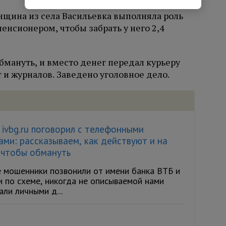
нщина из села Васильевка выполняла роль
пенсионером, чтобы забрать у него 2,4
бмануть, и вместо денег передал курьеру
 и журналов. Заведено уголовное дело.
ivbg.ru поговорил с телефонными
ми: рассказываем, как действуют и на
 чтобы обмануть
 мошенники позвонили от имени банка ВТБ и
и по схеме, никогда не описываемой нами
али личными д...