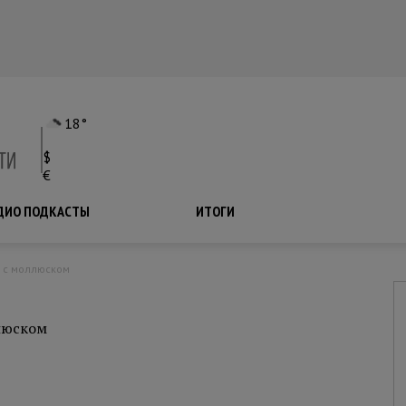
18°
$
€
ДИО ПОДКАСТЫ
ПОДКАСТЫ
ИТОГИ
о с моллюском
люском