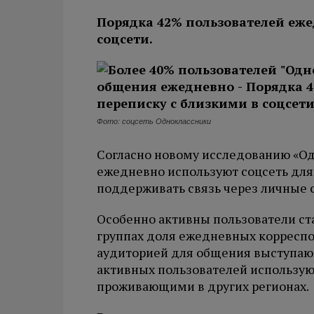
Порядка 42% пользователей еже
соцсети.
Фото: соцсеть Одноклассники
Согласно новому исследованию «Од
ежедневно используют соцсеть дл
поддерживать связь через личные 
Особенно активны пользователи ста
группах доля ежедневных корреспо
аудиторией для общения выступают
активных пользователей использую
проживающими в других регионах.