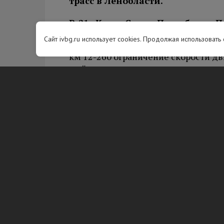
трасс в Ленобласти.
Р-21 «Кола» Санкт-Петербург – П
граница с Королевством Норвег
Сайт ivbg.ru использует cookies. Продолжая использовать
км 12-260 ограничение скорости дви
мойка, очистка, ремонт, выправка,
км 21,22,53 ограничение скорости 
19:00, ремонт, замена силового ба
М-10 «Россия» Москва – Тверь –
км 593-674 ограничение скорости дв
мойка, очистка, ремонт, выправка,
км 610 ограничение скорости движе
ремонт обочины.
А-120 «Санкт-Петербургское южн