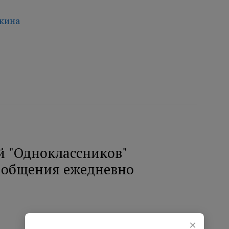
чкина
й "Одноклассников"
я общения ежедневно
×