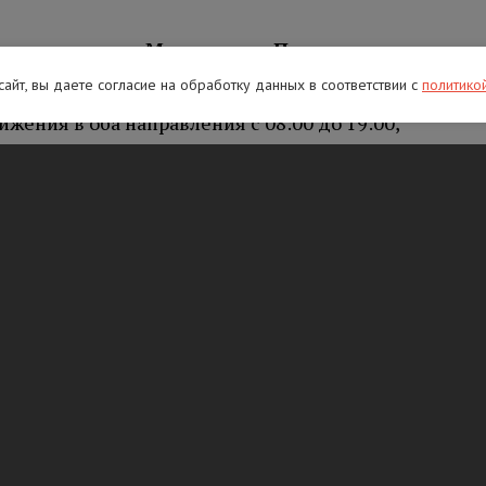
етро
заводск – Мурманск – Печенга
–
ия:
 сайт, вы даете согласие на обработку данных в соответствии с
политико
жения в оба направления с 08:00 до 19:00,
 установка дорожных знаков;
движения в направлении на СПБ с 08:00 до
рьерного ограждения.
 Великий Новгород – Санкт-Петербург
:
ижения в оба направления с 08:00 до 19:00,
 установка дорожных знаков;
ния в направлении на СПБ с 08:00 до 19:00,
ое полукольцо» Кировск – Мга –