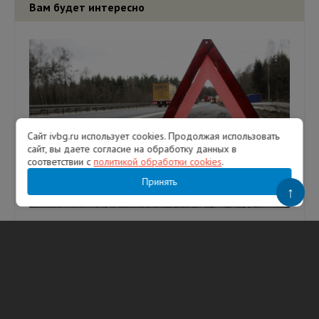
Вам будет интересно
Сайт ivbg.ru использует cookies. Продолжая использовать
сайт, вы даете согласие на обработку данных в
соответствии с
политикой обработки cookies
.
Принять
↑
Четыре человека пострадали в лобовом
ДТП в Киришском районе
На месте происшествия работали спасатели.
В Киришском районе устанавливают
обстоятельства аварии, в которой
пострадали четыре человека. О дорожном