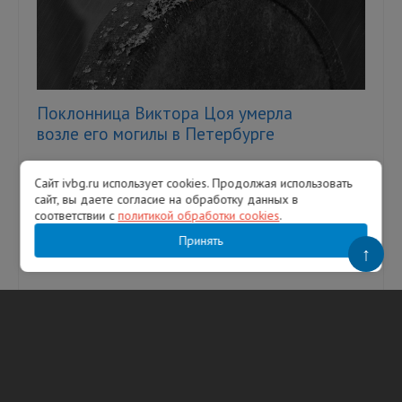
Поклонница Виктора Цоя умерла
возле его могилы в Петербурге
Фото: pxhere На Богословском кладбище
Санкт-Петербурга вечером 18 января
Сайт ivbg.ru использует cookies. Продолжая использовать
сайт, вы даете согласие на обработку данных в
обнаружили мертвой 47-летнюю женщину,
соответствии с
политикой обработки cookies
.
которая пришла к месту захоронения лиде...
Принять
↑
19.01.2026
1752
Сергей Агутин