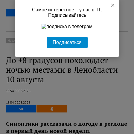
×
Самое интересное – у нас в ТГ.
Подписывайтесь
Новости
Социум
Подписаться
До +8 градусов похолодает
ночью местами в Ленобласти
10 августа
15:54 09.08.2026
15:54 09.08.2026
Синоптики рассказали о погоде в регионе
в первый день новой недели.