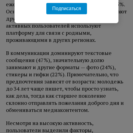
ежедневных корреспондентов достигает 45%.
Подписаться
Основной аудиторией для общения выступают
друзья (74%), при этом 52% ежедневных
активных пользователей используют
платформу для связи с родными,
проживающими в других регионах.
В коммуникации доминируют текстовые
сообщения (47%), значительную долю
занимают и другие форматы — фото (24%),
стикеры и гифки (22%). Примечательно, что
предпочтения зависят от возраста: молодежь
до 34 лет чаще пишет, чтобы просто узнать,
как дела, тогда как старшее поколение
склонно отправлять пожелания доброго дня и
обмениваться медиаконтентом.
Несмотря на высокую активность,
пользователи выделили факторы,