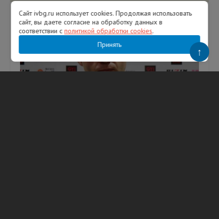
Сайт ivbg.ru использует cookies. Продолжая использовать
сайт, вы даете согласие на обработку данных в
соответствии с
политикой обработки cookies
.
Принять
↑
«На бесовском языке не разговариваю»:
Федор Емельяненко ответил бойцу
Орловскому
Фото: ru.wikipedia.org Легендарный