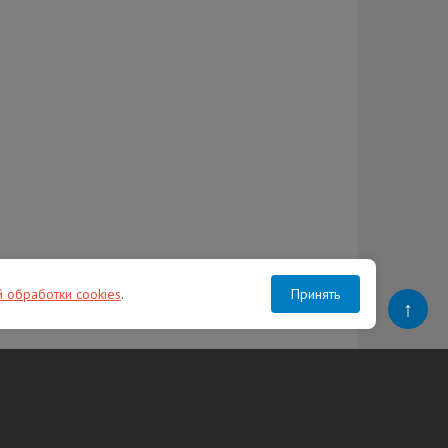
й обработки cookies
.
Принять
↑