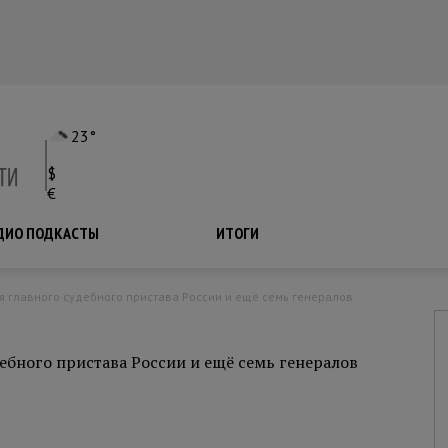
23°
$
€
ДИО ПОДКАСТЫ
ПОДКАСТЫ
ИТОГИ
ля главного судебного пристава России и ещё семь генералов
ебного пристава России и ещё семь генералов