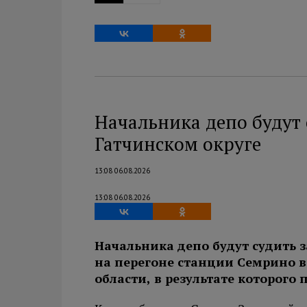
Начальника депо будут 
Гатчинском округе
13:08 06.08.2026
13:08 06.08.2026
Начальника депо будут судить з
на перегоне станции Семрино в
области, в результате которого