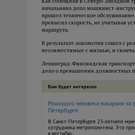
Как сообщили в Северо-Западной т
начальника депо машинист-инструк
прошел техническое обслуживание.
превысил скорость, не учитывая ус
маршрута.
В результате локомотив сошел с ре
несовместимые с жизнью, и скончал
Ленинград-Финляндская транспортн
дело о превышении должностных 
Вам будет интересно
Молодого человека покарали за 
Петербурге
В Санкт-Петербурге 23-летнего муж
сотрудника метрополитена. Это про
в вестибю...