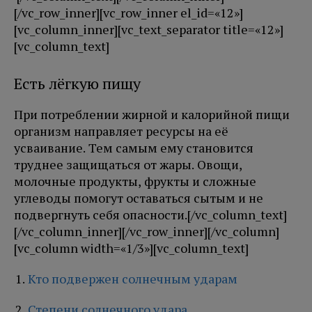
[/vc_row_inner][vc_row_inner el_id=«12»]
[vc_column_inner][vc_text_separator title=«12»]
[vc_column_text]
Есть лёгкую пищу
При потреблении жирной и калорийной пищи
организм направляет ресурсы на её
усваивание. Тем самым ему становится
труднее защищаться от жары. Овощи,
молочные продукты, фрукты и сложные
углеводы помогут оставаться сытым и не
подвергнуть себя опасности.[/vc_column_text]
[/vc_column_inner][/vc_row_inner][/vc_column]
[vc_column width=«1/3»][vc_column_text]
Кто подвержен солнечным ударам
Степени солнечного удара