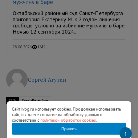
мужчину в баре
Октябрьский районный суд Санкт-Петербурга
приговорил Екатерину М. к 2 годам лишения
свободы условно за избиение мужчины в баре.
Ночью 12 сентября 2024...
28.06.2026
1611
Сергей Агутин
ТЕГИ
Санкт-Петербург
Сайт ivbg.ru использует cookies. Продолжая использовать
сайт, вы даете согласие на обработку данных в
соответствии с
политикой обработки cookies
.
Принять
↑