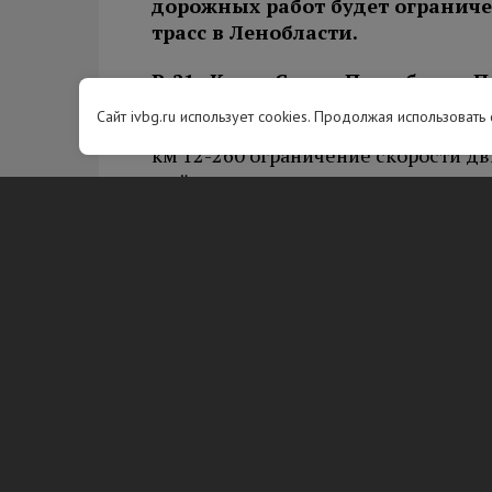
дорожных работ будет огранич
трасс в Ленобласти.
Р-21 «Кола» Санкт-Петербург – П
граница с Королевством Норвег
Сайт ivbg.ru использует cookies. Продолжая использовать
км 12-260 ограничение скорости дви
мойка, очистка, ремонт, выправка,
км 21,22,53 ограничение скорости 
19:00, ремонт, замена силового ба
М-10 «Россия» Москва – Тверь –
км 593-674 ограничение скорости дв
мойка, очистка, ремонт, выправка,
км 610 ограничение скорости движе
ремонт обочины.