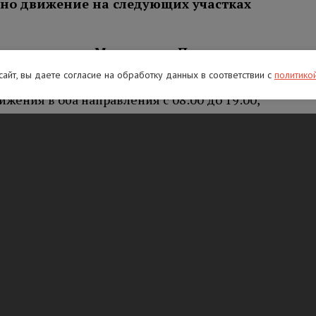
ено движение на следующих участках
етро
заводск – Мурманск – Печенга
–
ия:
 сайт, вы даете согласие на обработку данных в соответствии с
политико
жения в оба направления с 08:00 до 19:00,
 установка дорожных знаков;
движения в направлении на СПБ с 08:00 до
рьерного ограждения.
 Великий Новгород – Санкт-Петербург
:
ижения в оба направления с 08:00 до 19:00,
 установка дорожных знаков;
ния в направлении на СПБ с 08:00 до 19:00,