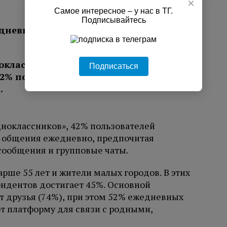
×
Самое интересное – у нас в ТГ.
Подписывайтесь
дневно ведут переписку с близкими в
Подписаться
ноклассников», 42% пользователей
я общения ежедневно, предпочитая
сообщения и групповые чаты.
рше 55 лет и жители малых городов. В этих
ндентов достигает 45%. Основной
 друзья (74%), при этом 52% ежедневных
т платформу для связи с родными,