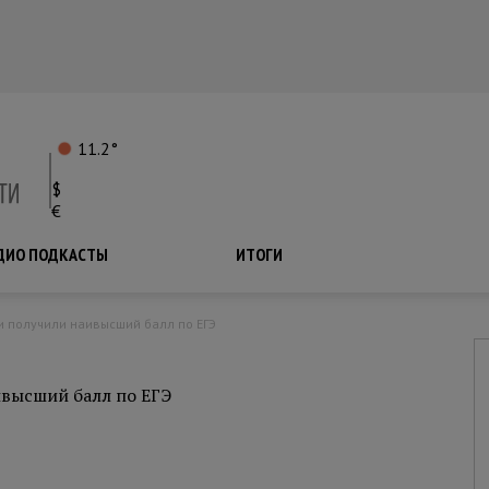
11.2°
$
€
ДИО ПОДКАСТЫ
ПОДКАСТЫ
ИТОГИ
и получили наивысший балл по ЕГЭ
ивысший балл по ЕГЭ