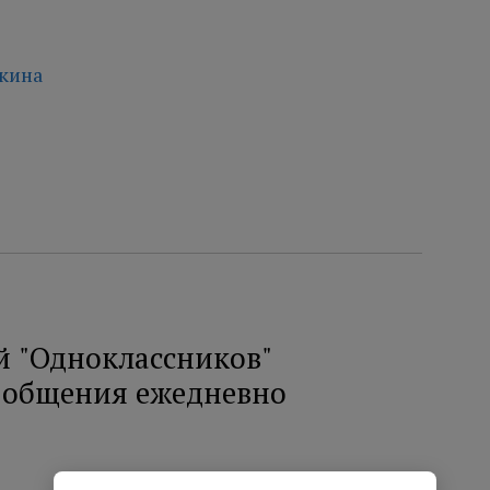
чкина
й "Одноклассников"
я общения ежедневно