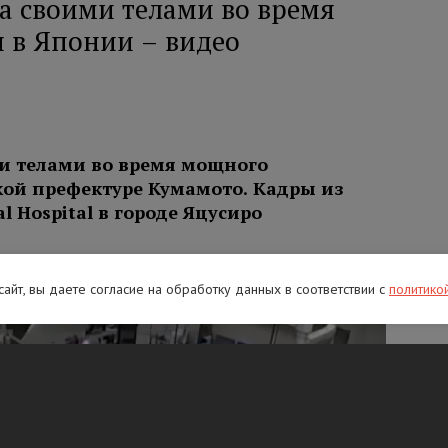
а своими телами во время
 в Японии – видео
и телами во время мощного
кой префектуре Кумамото. Кадры из
 Hospital в городе Яцусиро
 сайт, вы даете согласие на обработку данных в соответствии с
политико