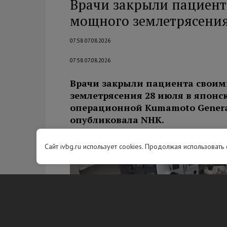
Врачи закрыли пациент
мощного землетрясения
07:58 07.08.2026
07:58 07.08.2026
Врачи закрыли пациента своим
землетрясения 28 июля в японс
операционной Kumamoto General
опубликовала NHK.
Сайт ivbg.ru использует cookies. Продолжая использовать