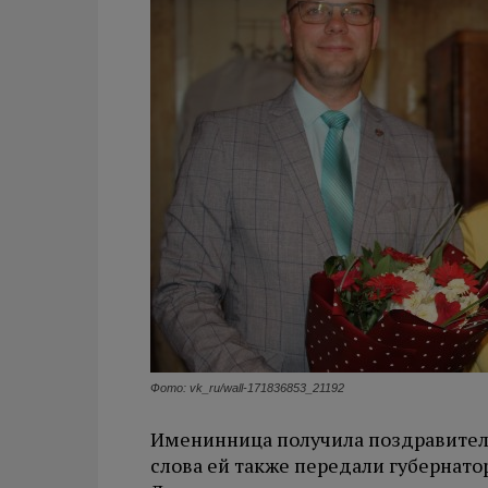
Фото: vk_ru/wall-171836853_21192
Именинница получила поздравител
слова ей также передали губернат