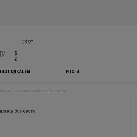
18.9°
$
€
ДИО ПОДКАСТЫ
ПОДКАСТЫ
ИТОГИ
ловек в Приозерске остались без света
ались без света