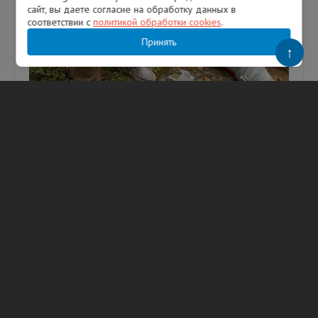
сайт, вы даете согласие на обработку данных в
соответствии с
политикой обработки cookies
.
Принять
↑
Спасатели оказали помощь женщине,
сломавшей ногу в лесу Всеволожского
района
Женщину со сломанной ногой эвакуировали из
леса в районе Лемболово во Всеволожском
районе Ленинградской области. Фото:
vk_com/wall-63399113_3078 Как с...
06.08.2026
156