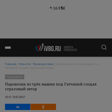
16.9°
$
€
Главная
/
Новости
/
Происшествия
/ Паровозик из трёх машин под
Гатчиной создал серьезный затор
Происшествия
Паровозик из трёх машин под Гатчиной создал
серьезный затор
15:17 23.07.2017