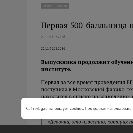
Новости
Социум
Первая 500-балльница 
21:11 06.08.2026
21:11 06.08.2026
Выпускника продолжит обучени
институте.
Первая за все время проведения ЕГ
поступила в Московский физико-те
находится в списке на зачисление,
Дмитрий Ливанов.
Сайт ivbg.ru использует cookies. Продолжая использовать
«Девочка, это известно, которая п
истории ЕГЭ, показав такой выда