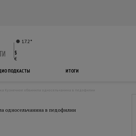
17.2°
$
€
ДИО ПОДКАСТЫ
ПОДКАСТЫ
ИТОГИ
лка Кузнечное обвинила односельчанина в педофилии
ла односельчанина в педофилии