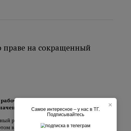
 праве на сокращенный
рабочее время, если температура в
×
начение.
Самое интересное – у нас в ТГ.
Подписывайтесь
ный рабочий день, если температура в
этом в беседе с РИА Новости
напомнил