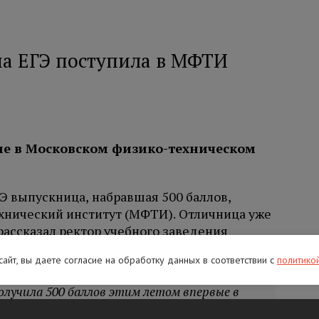
на ЕГЭ поступила в МФТИ
е в Московском физико-техническом
Э выпускница, набравшая 500 баллов,
хнический институт (МФТИ). Отличница уже
 рассказал ректор учебного заведения
 сайт, вы даете согласие на обработку данных в соответствии с
политико
олучила 500 баллов этим летом впервые в
ющийся результат, стала нашей