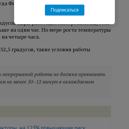
руда Федерации независимых профсоюзов
Подписаться
градусов жары работодателям рекомендуется
ше на один час. По мере роста температуры
на четыре часа.
32,5 градусов, такие условия работы
ь непрерывной работы не должна превышать
ом не менее 10–12 минут в охлаждаемом
акторы, на 123% повышающие риск