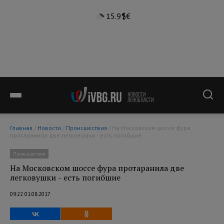
15.9°
$
€
Главная
/
Новости
/
Происшествия
/ На Московском шоссе фура
протаранила две легковушки - есть погибшие
Происшествия
На Московском шоссе фура протаранила две
легковушки - есть погибшие
09:22 01.08.2017