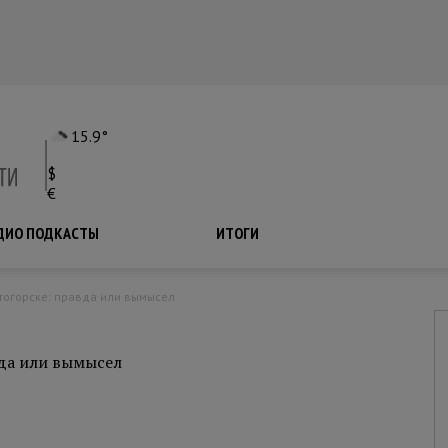
15.9°
$
€
ДИО ПОДКАСТЫ
ПОДКАСТЫ
ИТОГИ
тогорске: правда или вымысел
вда или вымысел