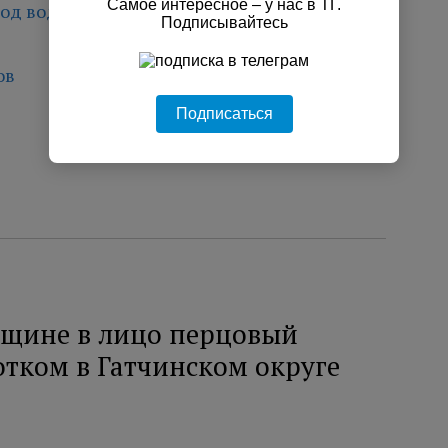
Самое интересное – у нас в ТГ.
од воду.
Подписывайтесь
ов
Подписаться
щине в лицо перцовый
отком в Гатчинском округе