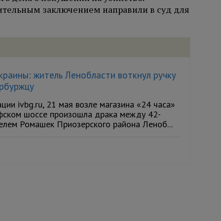
тельным заключением направили в суд для
краины: житель Ленобласти воткнул ручку
ербуржцу
ии ivbg.ru, 21 мая возле магазина «24 часа»
фском шоссе произошла драка между 42-
елем Ромашек Приозерского района Леноб...