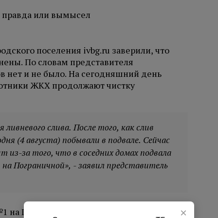
одского поселения ivbg.ru заверили, что
нены. По словам представителя
в нет и не было. На сегодняшний день
ботники ЖКХ продолжают чистку
 ливневого слива. После того, как слив
дня (4 августа) побывали в подвале. Сейчас
т из-за того, что в соседних домах подвала
1 на Пограничной», - заявил представитель
1 на Пограничной улице и улице Победы, 27
×