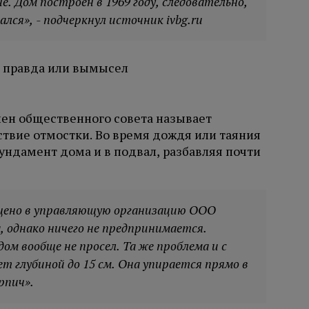
е. Дом построен в 1969 году, следовательно,
лся», - подчеркнул источник ivbg.ru
ен общественного совета называет
твие отмостки. Во время дождя или таяния
фундамент дома и в подвал, разбавляя почти
щено в управляющую организацию ООО
 однако ничего не предпринимается.
м вообще не просел. Та же проблема и с
ет глубиной до 15 см. Она упирается прямо в
рпич».